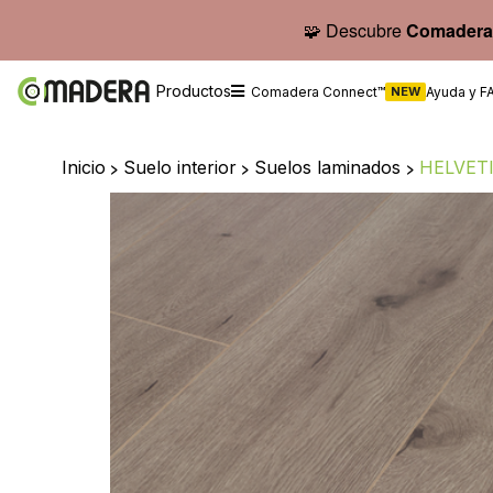
🧩 Descubre
Comadera
Productos
Comadera Connect™
NEW
Ayuda y F
Inicio
>
Suelo interior
>
Suelos laminados
>
HELVETI