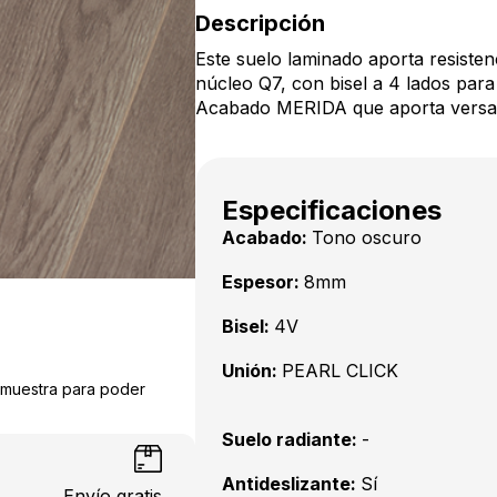
Descripción
Este suelo laminado aporta resisten
núcleo Q7, con bisel a 4 lados para 
Acabado MERIDA que aporta versatil
Especificaciones
Acabado:
Tono oscuro
Espesor:
8mm
Bisel:
4V
Unión:
PEARL CLICK
a muestra para poder
Suelo radiante:
-
Antideslizante:
Sí
Envío gratis