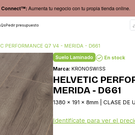
 Connect™:
Aumenta tu negocio con tu propia tienda online.
AQs
Pedir presupuesto
C PERFORMANCE Q7 V4 - MERIDA - D661
Suelo Laminado
En stock
Marca:
KRONOSWISS
HELVETIC PERFO
MERIDA - D661
1380 x 191 x 8mm | CLASE DE U
Identifícate para ver el preci