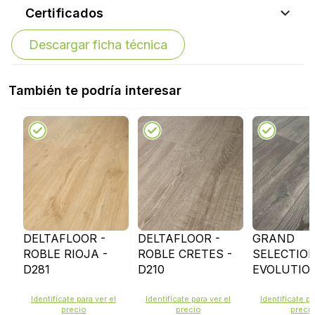
Certificados
Descargar ficha técnica
También te podría interesar
DELTAFLOOR -
DELTAFLOOR -
GRAND
ROBLE RIOJA -
ROBLE CRETES -
SELECTIO
D281
D210
EVOLUTION
GRAPHITE 
D4510
Identifícate para ver el
Identifícate para ver el
Identifícate pa
precio
precio
preci