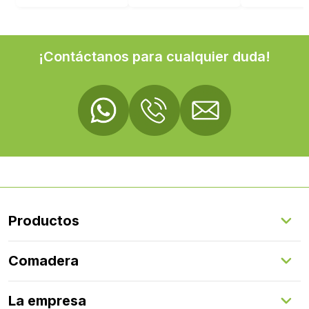
¡Contáctanos para cualquier duda!
Productos
Suelos Interiores
Comadera
Suelos Exteriores
Revestimientos Exteriores
Configurador de puertas
Revestimientos Interiores
La empresa
Gestión de servicios
Puertas