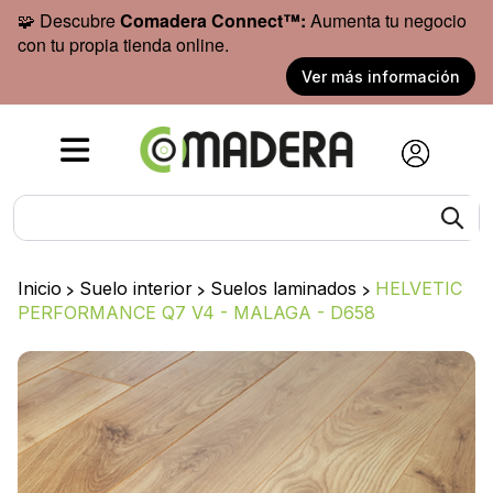
🧩 Descubre
Comadera Connect™:
Aumenta tu negocio
con tu propia tienda online.
Ver más información
Inicio
>
Suelo interior
>
Suelos laminados
>
HELVETIC
PERFORMANCE Q7 V4 - MALAGA - D658