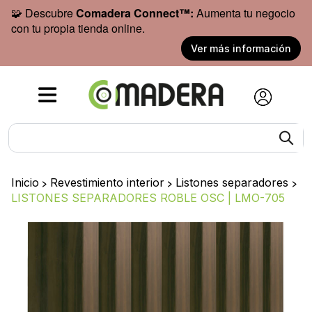
🧩 Descubre
Comadera Connect™:
Aumenta tu negocio
con tu propia tienda online.
Ver más información
Inicio
>
Revestimiento interior
>
Listones separadores
>
LISTONES SEPARADORES ROBLE OSC | LMO-705