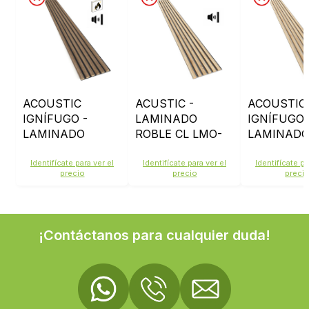
ACOUSTIC
ACUSTIC -
ACOUSTIC
IGNÍFUGO -
LAMINADO
IGNÍFUGO 
LAMINADO
ROBLE CL LMO-
LAMINAD
ROBLE OSC
02 - FIELTRO
ROBLE CL
LMO209 -
GRIS
LMO202 -
Identifícate para ver el
Identifícate para ver el
Identifícate pa
precio
precio
preci
FIELTRO NEGRO
FIELTRO B
¡Contáctanos para cualquier duda!