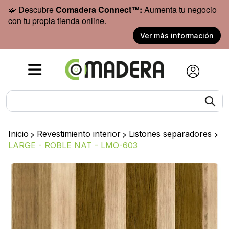
🧩 Descubre
Comadera Connect™:
Aumenta tu negocio
con tu propia tienda online.
Ver más información
Inicio
>
Revestimiento interior
>
Listones separadores
>
LARGE - ROBLE NAT - LMO-603