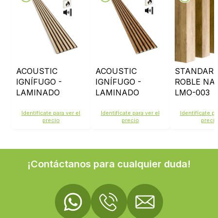
ACOUSTIC
ACOUSTIC
STANDARD
IGNÍFUGO -
IGNÍFUGO -
ROBLE NAT
LAMINADO
LAMINADO
LMO-003
ROBLE CL
ROBLE RUS
LMO202 -
LMO207 -
Identifícate para ver el
Identifícate para ver el
Identifícate pa
precio
precio
preci
FIELTRO NEGRO
FIELTRO NEGRO
¡Contáctanos para cualquier duda!