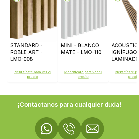
STANDARD -
MINI - BLANCO
ACOUSTIC
ROBLE ART -
MATE - LMO-110
IGNÍFUGO 
LMO-008
LAMINAD
ROBLE AR
LMO208 -
Identifícate para ver el
Identifícate para ver el
Identifícate pa
precio
precio
preci
FIELTRO 
¡Contáctanos para cualquier duda!