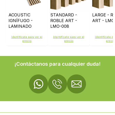
ACOUSTIC
STANDARD -
LARGE - R
IGNÍFUGO -
ROBLE ART -
ART - LMO
LAMINADO
LMO-008
ROBLE CL
LMO202 -
Identifícate para ver el
Identifícate para ver el
Identifícate pa
precio
precio
preci
FIELTRO NEGRO
¡Contáctanos para cualquier duda!