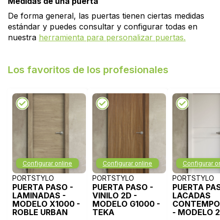
Medidas de una puerta
De forma general, las puertas tienen ciertas medidas
estándar y puedes consultar y configurar todas en
nuestra
herramienta para personalizar puertas.
Los favoritos de los profesionales
Configurar online
Configurar online
Configurar o
PORTSTYLO
PORTSTYLO
PORTSTYLO
PUERTA PASO -
PUERTA PASO -
PUERTA PAS
LAMINADAS -
VINILO 2D -
LACADAS
MODELO X1000 -
MODELO G1000 -
CONTEMPO
ROBLE URBAN
TEKA
- MODELO 2