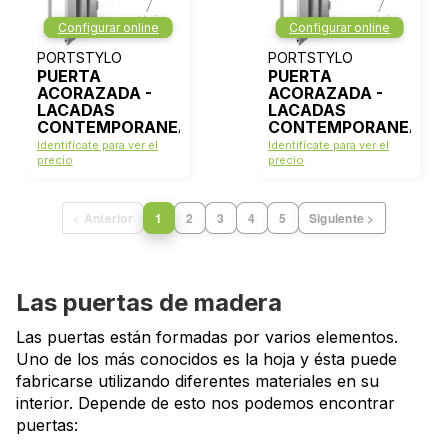
Configurar online
Configurar online
PORTSTYLO
PORTSTYLO
PUERTA
PUERTA
ACORAZADA -
ACORAZADA -
LACADAS
LACADAS
CONTEMPORANEAS
CONTEMPORANEAS
- MODELO 1000 -
- MODELO 1006 -
Identifícate para ver el
Identifícate para ver el
BLANCO LACA
BLANCO LACA
precio
precio
< Anterior
1
2
3
4
5
Siguiente >
Las puertas de madera
Las puertas están formadas por varios elementos.
Uno de los más conocidos es la hoja y ésta puede
fabricarse utilizando diferentes materiales en su
interior. Depende de esto nos podemos encontrar
puertas: