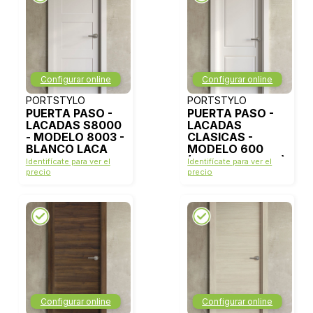
Configurar online
Configurar online
PORTSTYLO
PORTSTYLO
PUERTA PASO -
PUERTA PASO -
LACADAS S8000
LACADAS
- MODELO 8003 -
CLASICAS -
BLANCO LACA
MODELO 600
(ANGULO RECTO)
Identifícate para ver el
Identifícate para ver el
- BLANCO LACA
precio
precio
Configurar online
Configurar online