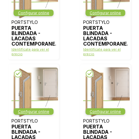
Configurar online
Configurar online
PORTSTYLO
PORTSTYLO
PUERTA
PUERTA
BLINDADA -
BLINDADA -
LACADAS
LACADAS
CONTEMPORANEAS
CONTEMPORANEAS
- MODELO 1000 -
- MODELO 1006 -
Identifícate para ver el
Identifícate para ver el
BLANCO LACA
BLANCO LACA
precio
precio
Configurar online
Configurar online
PORTSTYLO
PORTSTYLO
PUERTA
PUERTA
BLINDADA -
BLINDADA -
LACADAS
LACADAS