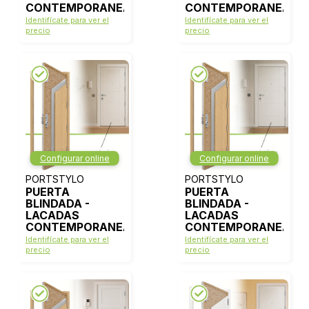
CONTEMPORANEAS
CONTEMPORANEAS
- MODELO 2001 -
- MODELO 2003 -
Identifícate para ver el
Identifícate para ver el
BLANCO LACA
BLANCO LACA
precio
precio
Configurar online
Configurar online
PORTSTYLO
PORTSTYLO
PUERTA
PUERTA
BLINDADA -
BLINDADA -
LACADAS
LACADAS
CONTEMPORANEAS
CONTEMPORANEAS
- MODELO 2008 -
- MODELO 2016 -
Identifícate para ver el
Identifícate para ver el
BLANCO LACA
BLANCO LACA
precio
precio