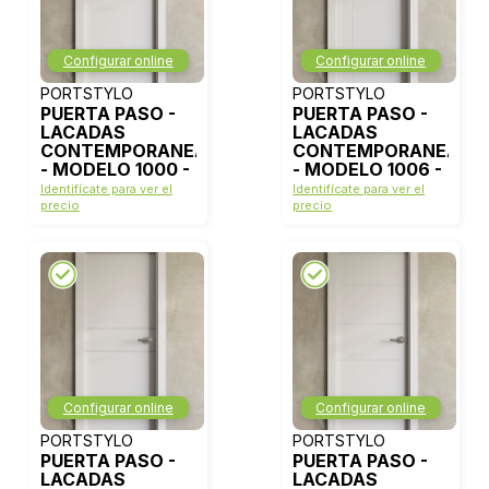
Configurar online
Configurar online
PORTSTYLO
PORTSTYLO
PUERTA PASO -
PUERTA PASO -
LACADAS
LACADAS
CONTEMPORANEAS
CONTEMPORANEAS
- MODELO 1000 -
- MODELO 1006 -
BLANCO LACA
BLANCO LACA
Identifícate para ver el
Identifícate para ver el
precio
precio
Configurar online
Configurar online
PORTSTYLO
PORTSTYLO
PUERTA PASO -
PUERTA PASO -
LACADAS
LACADAS