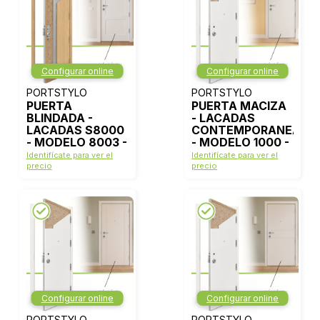
Configurar online
Configurar online
PORTSTYLO
PORTSTYLO
PUERTA
PUERTA MACIZA
BLINDADA -
- LACADAS
LACADAS S8000
CONTEMPORANEAS
- MODELO 8003 -
- MODELO 1000 -
BLANCO LACA
BLANCO LACA
Identifícate para ver el
Identifícate para ver el
precio
precio
Configurar online
Configurar online
PORTSTYLO
PORTSTYLO