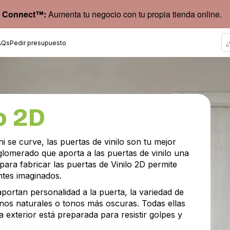
 Connect™:
Aumenta tu negocio con tu propia tienda online.
AQs
Pedir presupuesto
o 2D
 se curve, las puertas de vinilo son tu mejor
aglomerado que aporta a las puertas de vinilo una
o para fabricar las puertas de Vinilo 2D permite
tes imaginados.
aportan personalidad a la puerta, la variedad de
onos naturales o tonos más oscuras. Todas ellas
 exterior está preparada para resistir golpes y