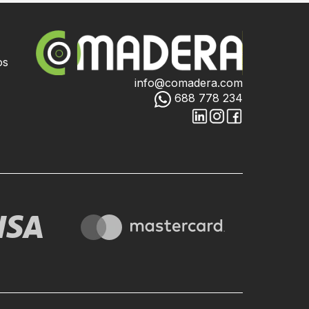
os
info@comadera.com
688 778 234