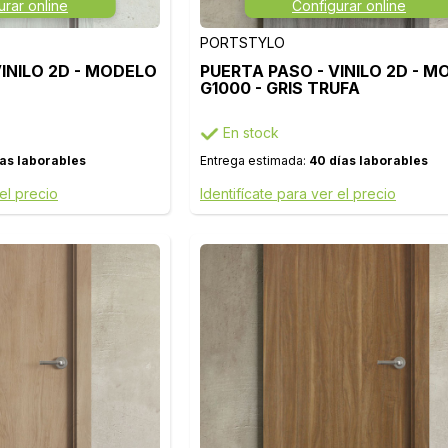
urar online
Configurar online
PORTSTYLO
VINILO 2D - MODELO
PUERTA PASO - VINILO 2D - 
G1000 - GRIS TRUFA
En stock
ías laborables
Entrega estimada:
40 días laborables
 el precio
Identifícate para ver el precio