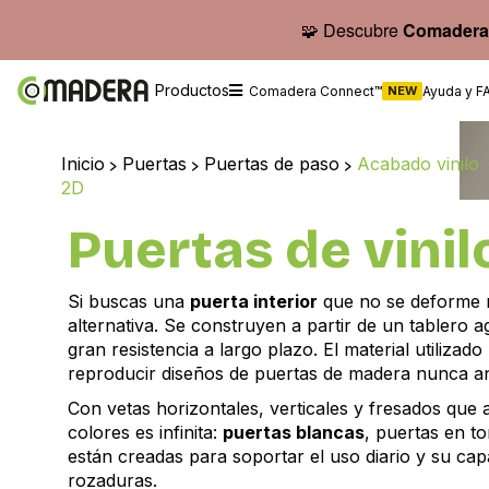
🧩 Descubre
Comadera
Productos
Comadera Connect™
NEW
Ayuda y F
Inicio
>
Puertas
>
Puertas de paso
>
Acabado vinilo
2D
Puertas de vinil
Si buscas una
puerta interior
que no se deforme ni
alternativa. Se construyen a partir de un tablero 
gran resistencia a largo plazo. El material utilizad
reproducir diseños de puertas de madera nunca an
Con vetas horizontales, verticales y fresados que 
colores es infinita:
puertas blancas
, puertas en t
están creadas para soportar el uso diario y su capa
rozaduras.