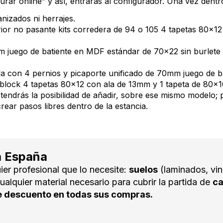
rar online” y así, entrarás al configurador. Una vez dentr
izados ni herrajes.
or no pasante kits corredera de 94 o 105 4 tapetas 80x12
 juego de batiente en MDF estándar de 70x22 sin burlete 
 con 4 pernios y picaporte unificado de 70mm juego de b
block 4 tapetas 80x12 con ala de 13mm y 1 tapeta de 80x
tendrás la posibilidad de añadir, sobre ese mismo modelo; 
ear pasos libres dentro de la estancia.
a España
ier profesional que lo necesite:
suelos
(laminados, vin
ualquier material necesario para cubrir la partida de
ca
 descuento en todas sus compras.