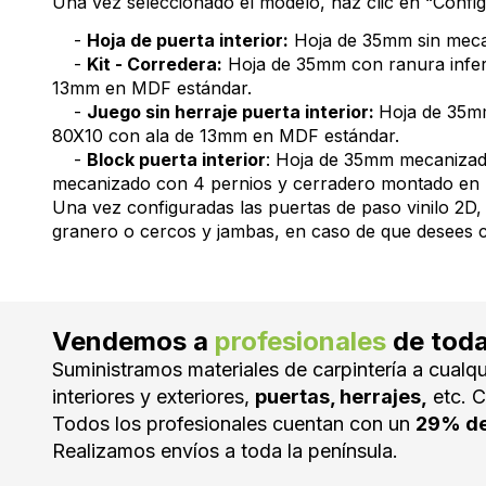
Una vez seleccionado el modelo, haz clic en “Configu
-
Hoja de puerta interior:
Hoja de 35mm sin mecan
-
Kit - Corredera:
Hoja de 35mm con ranura inferi
13mm en MDF estándar.
-
Juego sin herraje puerta interior:
Hoja de 35mm
80X10 con ala de 13mm en MDF estándar.
-
Block puerta interior
: Hoja de 35mm mecanizada
mecanizado con 4 pernios y cerradero montado en 
Una vez configuradas las puertas de paso vinilo 2D, 
granero o cercos y jambas, en caso de que desees cr
Vendemos a
profesionales
de tod
Suministramos materiales de carpintería a cualqu
interiores y exteriores,
puertas, herrajes,
etc. C
Todos los profesionales cuentan con un
29% de
Realizamos envíos a toda la península.