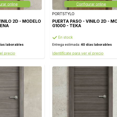
urar online
Configurar online
PORTSTYLO
VINILO 2D - MODELO
PUERTA PASO - VINILO 2D - 
IENA
G1000 - TEKA
En stock
ías laborables
Entrega estimada:
40 días laborables
 el precio
Identifícate para ver el precio