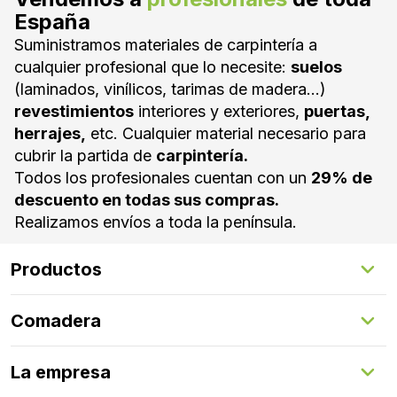
España
Suministramos materiales de carpintería a
cualquier profesional que lo necesite:
suelos
(laminados, vinílicos, tarimas de madera...)
revestimientos
interiores y exteriores,
puertas,
herrajes,
etc. Cualquier material necesario para
cubrir la partida de
carpintería.
Todos los profesionales cuentan con un
29% de
descuento en todas sus compras.
Realizamos envíos a toda la península.
Productos
Suelos Interiores
Comadera
Suelos Exteriores
Revestimientos Exteriores
Configurador de puertas
Revestimientos Interiores
La empresa
Gestión de servicios
Puertas
Comadera Connect™