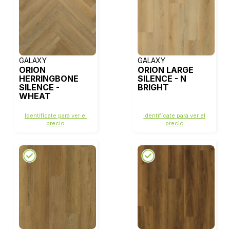
GALAXY
GALAXY
ORION
ORION LARGE
HERRINGBONE
SILENCE - N
SILENCE -
BRIGHT
WHEAT
Identifícate para ver el
Identifícate para ver el
precio
precio