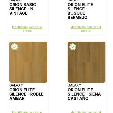
ORION BASIC
ORION ELITE
SILENCE - N
SILENCE -
VINTAGE
BOSQUE
BERMEJO
Identifícate para ver el
Identifícate para ver el
precio
precio
GALAXY
GALAXY
ORION ELITE
ORION ELITE
SILENCE - ROBLE
SILENCE - SIENA
AMBAR
CASTAÑO
Identifícate para ver el
Identifícate para ver el