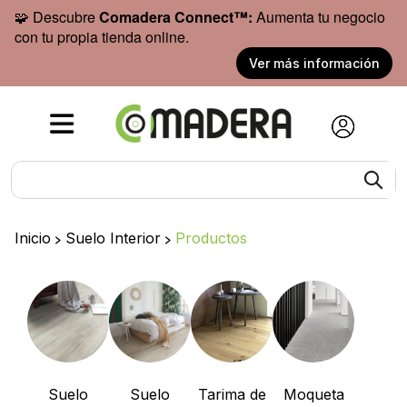
🧩 Descubre
Comadera Connect™:
Aumenta tu negocio
con tu propia tienda online.
Ver más información
Inicio
>
Suelo Interior
>
Productos
Suelo
Suelo
Tarima de
Moqueta