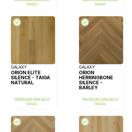
precio
precio
GALAXY
GALAXY
ORION ELITE
ORION
SILENCE - TAIGA
HERRINGBONE
NATURAL
SILENCE -
BARLEY
Identifícate para ver el
Identifícate para ver el
precio
precio