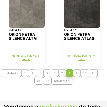
GALAXY
GALAXY
ORION PETRA
ORION PETRA
SILENCE ALTAI
SILENCE ATLAS
Identifícate para ver el
Identifícate para ver el
precio
precio
< Anterior
1
2
...
5
6
7
8
9
10
11
...
26
27
Siguiente >
Vendemos a
profesionales
de toda