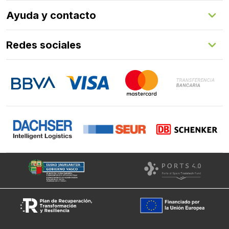
Herrajes
Quienes somos
Ayuda y contacto
Programa de fidelización
Aprende con nosotros
Redes sociales
FAQs
Contacto
LinkedIn
Instagram
Facebook