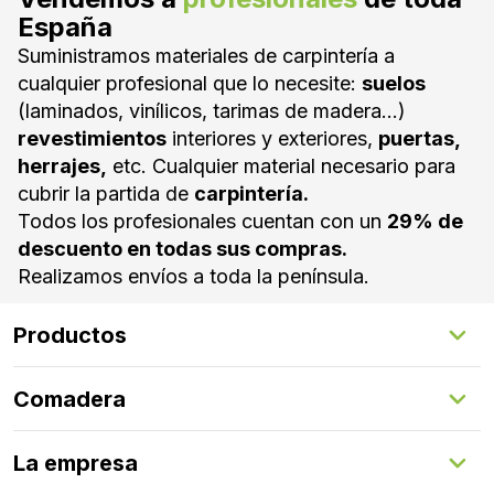
España
Suministramos materiales de carpintería a
cualquier profesional que lo necesite:
suelos
(laminados, vinílicos, tarimas de madera...)
revestimientos
interiores y exteriores,
puertas,
herrajes,
etc. Cualquier material necesario para
cubrir la partida de
carpintería.
Todos los profesionales cuentan con un
29% de
descuento en todas sus compras.
Realizamos envíos a toda la península.
Productos
Suelos Interiores
Comadera
Suelos Exteriores
Revestimientos Exteriores
Configurador de puertas
Revestimientos Interiores
La empresa
Gestión de servicios
Puertas
Comadera Connect™