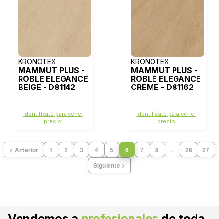
KRONOTEX
KRONOTEX
MAMMUT PLUS -
MAMMUT PLUS -
ROBLE ELEGANCE
ROBLE ELEGANCE
BEIGE - D81142
CREME - D81162
Identifícate para ver el
Identifícate para ver el
precio
precio
< Anterior
1
2
3
4
5
6
7
8
...
26
27
Siguiente >
Vendemos a
profesionales
de toda