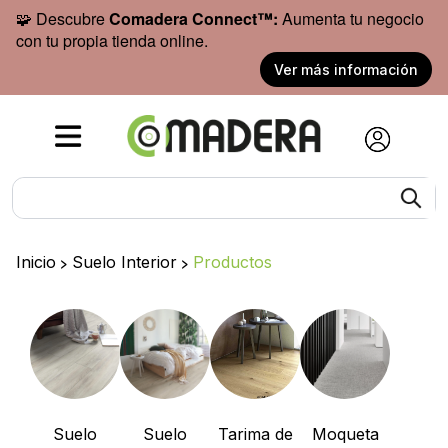
🧩 Descubre
Comadera Connect™:
Aumenta tu negocio
con tu propia tienda online.
Ver más información
Inicio
>
Suelo Interior
>
Productos
Suelo
Suelo
Tarima de
Moqueta