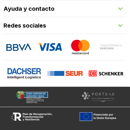
Herrajes
Quienes somos
Ayuda y contacto
Programa de fidelización
Aprende con nosotros
Redes sociales
FAQs
Contacto
LinkedIn
Instagram
Facebook