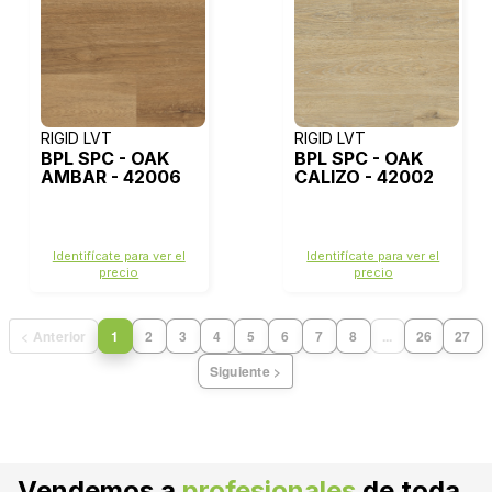
RIGID LVT
RIGID LVT
BPL SPC - OAK
BPL SPC - OAK
AMBAR - 42006
CALIZO - 42002
Identifícate para ver el
Identifícate para ver el
precio
precio
< Anterior
1
2
3
4
5
6
7
8
...
26
27
Siguiente >
Vendemos a
profesionales
de toda