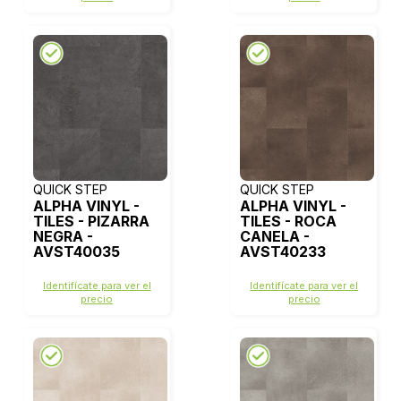
QUICK STEP
QUICK STEP
ALPHA VINYL -
ALPHA VINYL -
TILES - PIZARRA
TILES - ROCA
NEGRA -
CANELA -
AVST40035
AVST40233
Identifícate para ver el
Identifícate para ver el
precio
precio