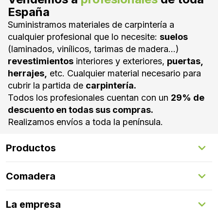
España
Suministramos materiales de carpintería a
cualquier profesional que lo necesite:
suelos
(laminados, vinílicos, tarimas de madera...)
revestimientos
interiores y exteriores,
puertas,
herrajes,
etc. Cualquier material necesario para
cubrir la partida de
carpintería.
Todos los profesionales cuentan con un
29% de
descuento en todas sus compras.
Realizamos envíos a toda la península.
Productos
Suelos Interiores
Comadera
Suelos Exteriores
Revestimientos Exteriores
Configurador de puertas
Revestimientos Interiores
La empresa
Gestión de servicios
Puertas
Comadera Connect™