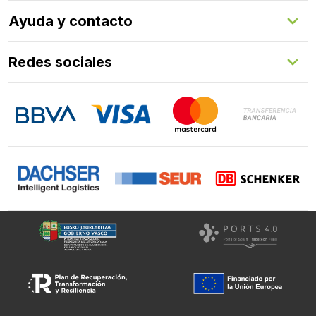
Herrajes
Quienes somos
Ayuda y contacto
Programa de fidelización
Aprende con nosotros
Redes sociales
FAQs
Contacto
LinkedIn
Instagram
Facebook