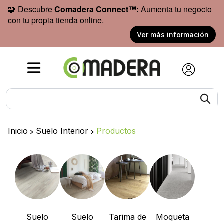
🧩 Descubre
Comadera Connect™:
Aumenta tu negocio
con tu propia tienda online.
Ver más información
Inicio
>
Suelo Interior
>
Productos
Suelo
Suelo
Tarima de
Moqueta