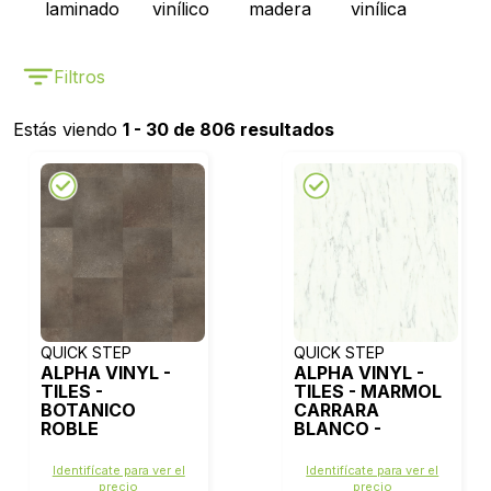
laminado
vinílico
madera
vinílica
Filtros
Estás viendo
1 - 30 de 806 resultados
QUICK STEP
QUICK STEP
ALPHA VINYL -
ALPHA VINYL -
TILES -
TILES - MARMOL
BOTANICO
CARRARA
ROBLE
BLANCO -
AHUMADO -
AVST40136
AVST40235
Identifícate para ver el
Identifícate para ver el
precio
precio