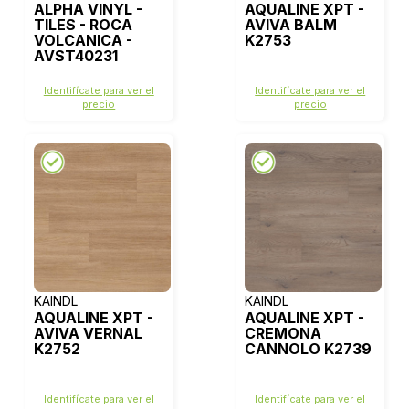
ALPHA VINYL -
AQUALINE XPT -
TILES - ROCA
AVIVA BALM
VOLCANICA -
K2753
AVST40231
Identifícate para ver el
Identifícate para ver el
precio
precio
KAINDL
KAINDL
AQUALINE XPT -
AQUALINE XPT -
AVIVA VERNAL
CREMONA
K2752
CANNOLO K2739
Identifícate para ver el
Identifícate para ver el