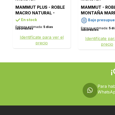
MAMMUT PLUS - ROBLE
MAMMUT - ROB
MACRO NATURAL -
MONTAÑA MARR
D4794
D4726
En stock
Bajo presupue
Entrega estimada:
5 días
Entrega estimada:
5 d
laborables
laborables
Identifícate para ver el
Identifícate par
precio
precio
¡
Para hab
WhatsAp