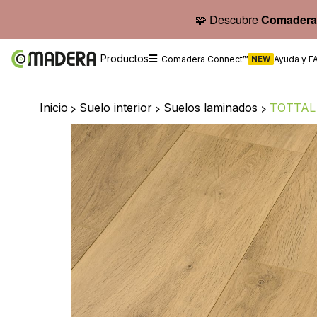
🧩 Descubre
Comadera
Productos
Comadera Connect™
NEW
Ayuda y F
Inicio
>
Suelo interior
>
Suelos laminados
>
TOTTAL 