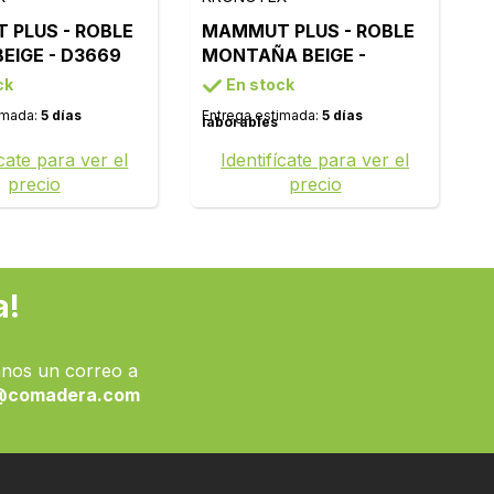
PLUS - ROBLE
MAMMUT PLUS - ROBLE
EIGE - D3669
MONTAÑA BEIGE -
D4728
ck
En stock
imada:
5 días
Entrega estimada:
5 días
laborables
ícate para ver el
Identifícate para ver el
precio
precio
a!
nos un correo a
@comadera.com