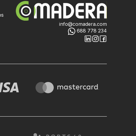
os
info@comadera.com
688 778 234