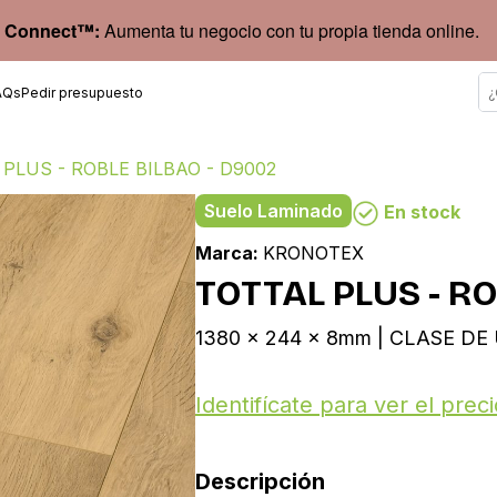
 Connect™:
Aumenta tu negocio con tu propia tienda online.
AQs
Pedir presupuesto
PLUS - ROBLE BILBAO - D9002
Suelo Laminado
En stock
Marca:
KRONOTEX
TOTTAL PLUS - R
1380 x 244 x 8mm | CLASE DE 
Identifícate para ver el preci
Descripción