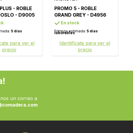
PLUS - ROBLE
PROMO 5 - ROBLE
OSLO - D9005
GRAND GREY - D4956
ck
En stock
imada:
5 días
Entrega estimada:
5 días
laborables
ícate para ver el
Identifícate para ver el
precio
precio
a!
nos un correo a
@comadera.com