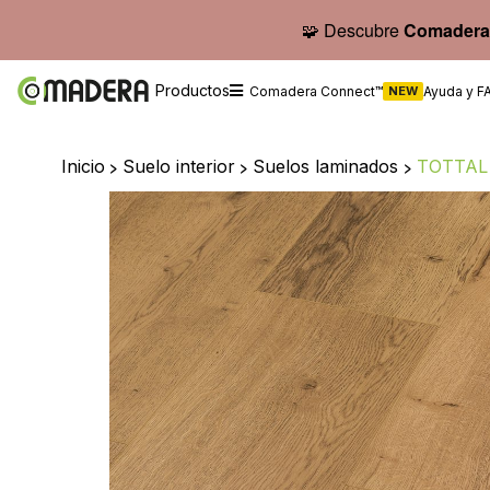
🧩 Descubre
Comadera
Productos
Comadera Connect™
NEW
Ayuda y F
Inicio
>
Suelo interior
>
Suelos laminados
>
TOTTAL 