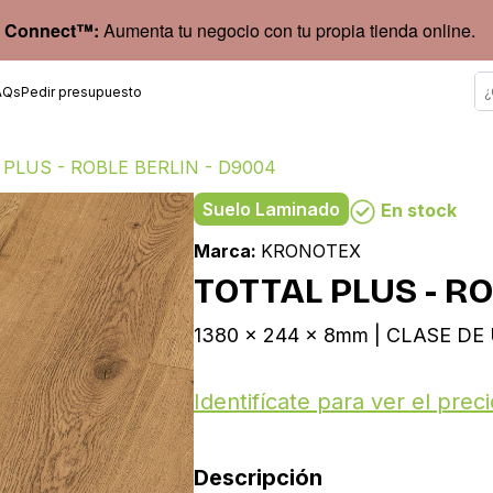
 Connect™:
Aumenta tu negocio con tu propia tienda online.
AQs
Pedir presupuesto
PLUS - ROBLE BERLIN - D9004
Suelo Laminado
En stock
Marca:
KRONOTEX
TOTTAL PLUS - R
1380 x 244 x 8mm | CLASE DE 
Identifícate para ver el preci
Descripción