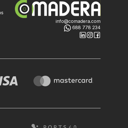
os
info@comadera.com
688 778 234