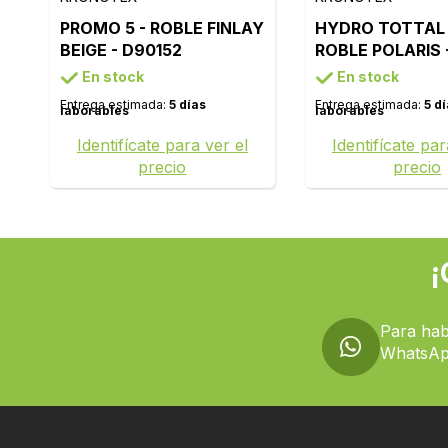
PROMO 5 - ROBLE FINLAY
HYDRO TOTTAL 
BEIGE - D90152
ROBLE POLARIS 
En stock
En stock
Entrega estimada:
5 días
Entrega estimada:
5 d
laborables
laborables
Identifícate para ver el
Identifícate par
precio
precio
¡
Para hab
WhatsAp