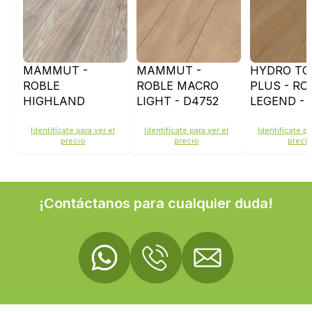
MAMMUT -
MAMMUT -
HYDRO TO
ROBLE
ROBLE MACRO
PLUS - RO
HIGHLAND
LIGHT - D4752
LEGEND - 
SILVER - D4797
Identifícate para ver el
Identifícate para ver el
Identifícate pa
precio
precio
preci
¡Contáctanos para cualquier duda!