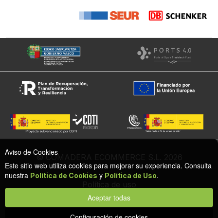
Aviso de Cookies
© COMADERA ECOMMERCE S.L. 2026
Este sitio web utiliza cookies para mejorar su experiencia. Consulta
nuestra
y
.
Política de Cookies
Política de Uso
Política de uso
Política de cookies
Aceptar todas
Configuración de privacidad y cookies
Protección de datos
Configuración de cookies