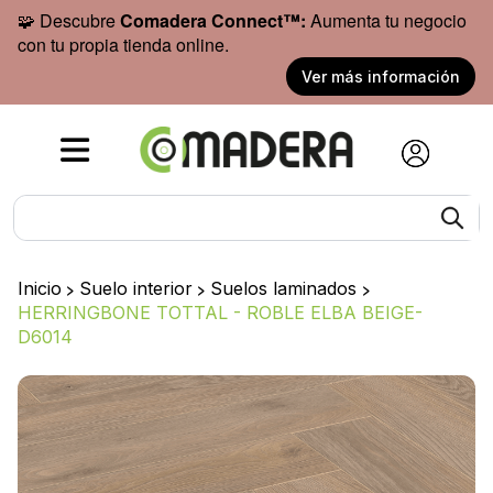
🧩 Descubre
Comadera Connect™:
Aumenta tu negocio
con tu propia tienda online.
Ver más información
Inicio
>
Suelo interior
>
Suelos laminados
>
HERRINGBONE TOTTAL - ROBLE ELBA BEIGE-
D6014