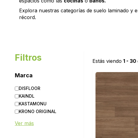
espacios como las
cocinas
o
baños.
Explora nuestras categorías de suelo laminado y e
récord.
Filtros
Estás viendo
1 - 30
Marca
DISFLOOR
KAINDL
KASTAMONU
KRONO ORIGINAL
KRONOPOL
Ver más
KRONOSWISS
KRONOTEX