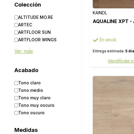
Colección
QUICK STEP
TER HÜRNE
KAINDL
ALTITUDE MO.RE
ZENKU
AQUALINE XPT -
ARTEC
ARTFLOOR SUN
ARTFLOOR WINGS
En stock
ARTFLOOR WINGS V4
Ver más
Entrega estimada:
5 dí
BIONYL PRO
Identifícate 
BNPRO
Acabado
CASTELLO CLASSIC
CLASSIC (CL/CLM)
Tono claro
CLASSIC LINE
Tono medio
CREO (CRH)
Tono muy claro
DELTAFLOOR
Tono muy oscuro
DELTAFLOOR OVERSIZE
Tono oscuro
DURECO
ELIGNA (EL)
Medidas
EXQUISIT