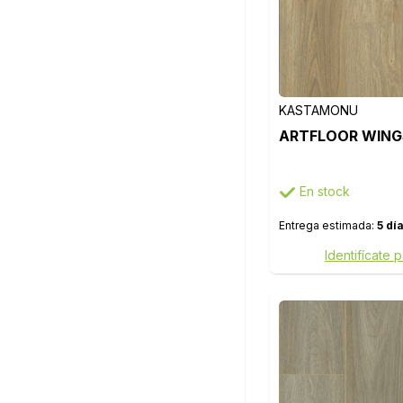
VOLO
X-WAY
KASTAMONU
ARTFLOOR WINGS
En stock
Entrega estimada:
5 dí
Identifícate 