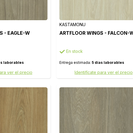
KASTAMONU
S - EAGLE-W
ARTFLOOR WINGS - FALCON-
En stock
as laborables
Entrega estimada:
5 días laborables
para ver el precio
Identifícate para ver el precio