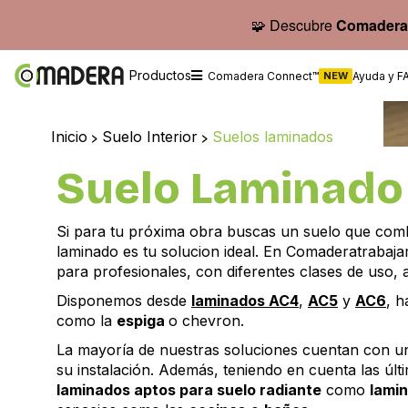
🧩 Descubre
Comadera
Productos
Comadera Connect™
NEW
Ayuda y F
Inicio
>
Suelo Interior
>
Suelos laminados
Suelo Laminado
Si para tu próxima obra buscas un suelo que combin
laminado es tu solucion ideal. En Comaderatraba
para profesionales, con diferentes clases de uso,
Disponemos desde
laminados AC4
,
AC5
y
AC6
, h
como la
espiga
o chevron.
La mayoría de nuestras soluciones cuentan con 
su instalación. Además, teniendo en cuenta las úl
laminados aptos para suelo radiante
como
lami