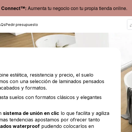
 Connect™:
Aumenta tu negocio con tu propia tienda online.
AQs
Pedir presupuesto
e estética, resistencia y precio, el suelo
jamos con una selección de laminados pensados
 acabados y formatos.
asta suelos con formatos clásicos y elegantes
un
sistema de unión en clic
lo que facilita y agiliza
timas tendencias apostamos por ofrecer tanto
nados waterproof
pudiendo colocarlos en