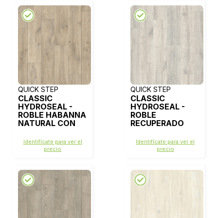
QUICK STEP
QUICK STEP
CLASSIC
CLASSIC
HYDROSEAL -
HYDROSEAL -
ROBLE HABANNA
ROBLE
NATURAL CON
RECUPERADO
CORTES DE
CON PATINA
SIERRA -
BLANCA - CL1653
Identifícate para ver el
Identifícate para ver el
CLM1656
precio
precio