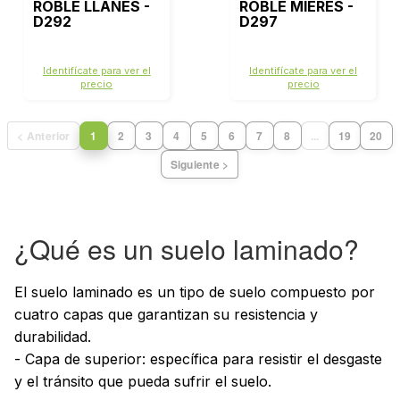
ROBLE LLANES -
ROBLE MIERES -
D292
D297
Identifícate para ver el
Identifícate para ver el
precio
precio
< Anterior
1
2
3
4
5
6
7
8
...
19
20
Siguiente >
¿Qué es un suelo laminado?
El suelo laminado es un tipo de suelo compuesto por
cuatro capas que garantizan su resistencia y
durabilidad.
- Capa de superior: específica para resistir el desgaste
y el tránsito que pueda sufrir el suelo.