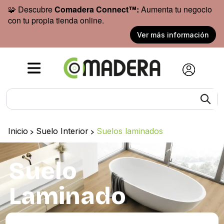
🧩 Descubre
Comadera Connect™:
Aumenta tu negocio
con tu propia tienda online.
Ver más información
Inicio
>
Suelo Interior
>
Suelos laminados
Suelo
Laminado