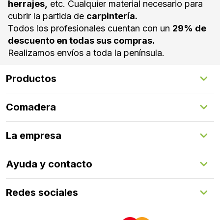
herrajes,
etc. Cualquier material necesario para
cubrir la partida de
carpintería.
Todos los profesionales cuentan con un
29% de
descuento en todas sus compras.
Realizamos envíos a toda la península.
Productos
Suelos Interiores
Comadera
Suelos Exteriores
Revestimientos Exteriores
Configurador de puertas
Revestimientos Interiores
La empresa
Gestión de servicios
Puertas
Comadera Connect™
Herrajes
Quienes somos
Ayuda y contacto
Programa de fidelización
Aprende con nosotros
Redes sociales
FAQs
Contacto
LinkedIn