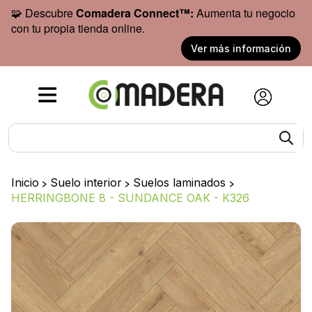
🧩 Descubre
Comadera Connect™:
Aumenta tu negocio
con tu propia tienda online.
Ver más información
Inicio
>
Suelo interior
>
Suelos laminados
>
HERRINGBONE 8 - SUNDANCE OAK - K326