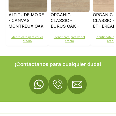
ALTITUDE MO.RE
ORGANIC
ORGANIC
- CANVAS
CLASSIC -
CLASSIC -
MONTREUX OAK
EURUS OAK -
ETHEREAL 
- K658
K406
K668
Identifícate para ver el
Identifícate para ver el
Identifícate pa
precio
precio
preci
¡Contáctanos para cualquier duda!