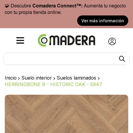
🧩 Descubre
Comadera Connect™:
Aumenta tu negocio
con tu propia tienda online.
Ver más información
Inicio
>
Suelo interior
>
Suelos laminados
>
HERRINGBONE 8 - HISTORIC OAK - 5947