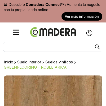
🧩 Descubre
Comadera Connect™:
Aumenta tu negocio
con tu propia tienda online.
Ver más información
Inicio
>
Suelo interior
>
Suelos vinílicos
>
GREENFLOORING - ROBLE ARICA