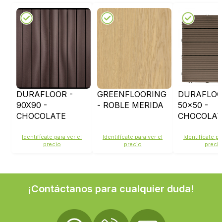
DURAFLOOR -
GREENFLOORING
DURAFLO
90X90 -
- ROBLE MERIDA
50x50 -
CHOCOLATE
CHOCOLAT
Identifícate para ver el
Identifícate para ver el
Identifícate pa
precio
precio
preci
¡Contáctanos para cualquier duda!