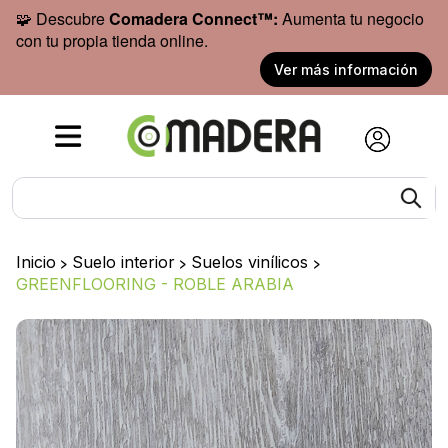
🧩 Descubre
Comadera Connect™:
Aumenta tu negocio
con tu propia tienda online.
Ver más información
Inicio
>
Suelo interior
>
Suelos vinílicos
>
GREENFLOORING - ROBLE ARABIA