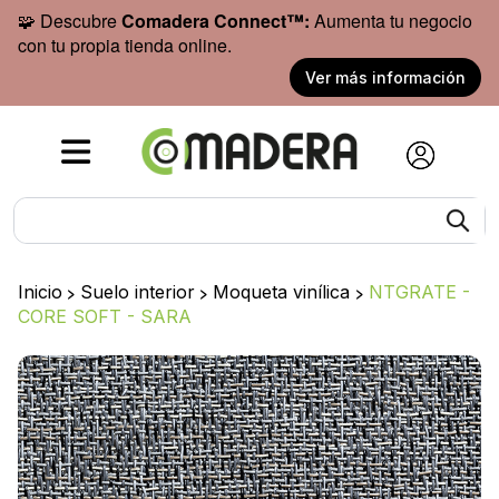
🧩 Descubre
Comadera Connect™:
Aumenta tu negocio
con tu propia tienda online.
Ver más información
Inicio
>
Suelo interior
>
Moqueta vinílica
>
NTGRATE -
CORE SOFT - SARA