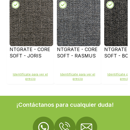
NTGRATE - CORE
NTGRATE - CORE
NTGRATE 
SOFT - JORIS
SOFT - RASMUS
SOFT - BO
Identifícate para ver el
Identifícate para ver el
Identifícate pa
precio
precio
preci
¡Contáctanos para cualquier duda!