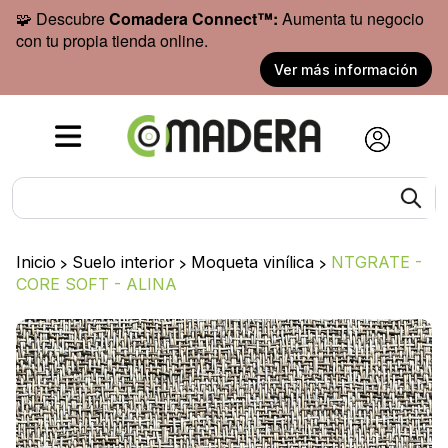
🧩 Descubre
Comadera Connect™:
Aumenta tu negocio
con tu propia tienda online.
Ver más información
Inicio
>
Suelo interior
>
Moqueta vinílica
>
NTGRATE -
CORE SOFT - ALINA