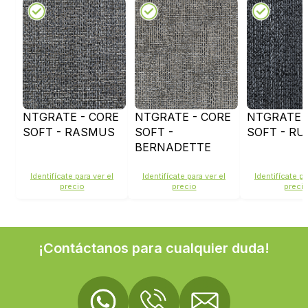
NTGRATE - CORE
NTGRATE - CORE
NTGRATE 
SOFT - RASMUS
SOFT -
SOFT - RU
BERNADETTE
Identifícate para ver el
Identifícate para ver el
Identifícate pa
precio
precio
preci
¡Contáctanos para cualquier duda!