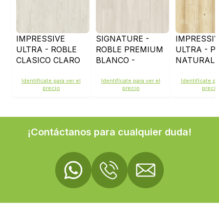
IMPRESSIVE
SIGNATURE -
IMPRESSI
ULTRA - ROBLE
ROBLE PREMIUM
ULTRA - P
CLASICO CLARO
BLANCO -
NATURAL 
CON PATINA -
SIG4757
IMU1860
IMU 3559
Identifícate para ver el
Identifícate para ver el
Identifícate pa
precio
precio
preci
¡Contáctanos para cualquier duda!