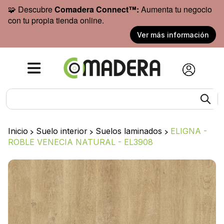
🧩 Descubre
Comadera Connect™:
Aumenta tu negocio
con tu propia tienda online.
Ver más información
Inicio
>
Suelo interior
>
Suelos laminados
>
ELIGNA -
ROBLE VENECIA NATURAL - EL3908