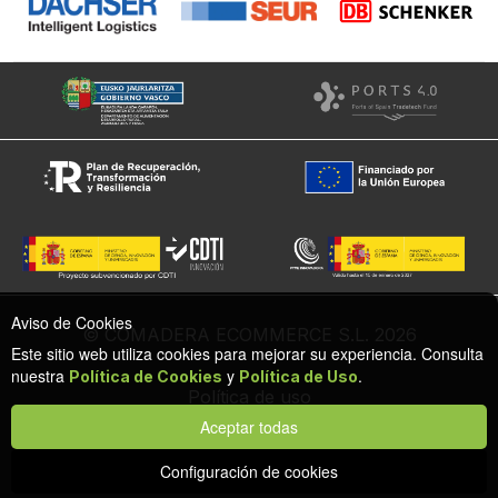
Aviso de Cookies
© COMADERA ECOMMERCE S.L. 2026
Este sitio web utiliza cookies para mejorar su experiencia. Consulta
nuestra
y
.
Política de Cookies
Política de Uso
Política de uso
Política de cookies
Aceptar todas
Configuración de privacidad y cookies
Protección de datos
Configuración de cookies