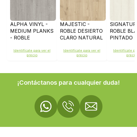
ALPHA VINYL -
MAJESTIC -
SIGNATUR
MEDIUM PLANKS
ROBLE DESIERTO
ROBLE BL
- ROBLE
CLARO NATURAL
PINTADO -
ALGODON FRIO
- MJ3550
SIG4753
GRIS -
Identifícate para ver el
Identifícate para ver el
Identifícate pa
precio
precio
preci
AVMP40201
¡Contáctanos para cualquier duda!