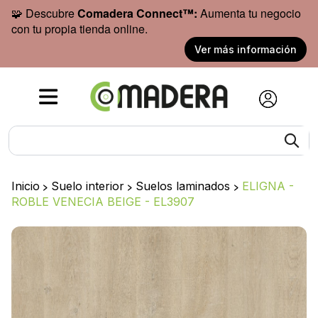
🧩 Descubre
Comadera Connect™:
Aumenta tu negocio
con tu propia tienda online.
Ver más información
Inicio
>
Suelo interior
>
Suelos laminados
>
ELIGNA -
ROBLE VENECIA BEIGE - EL3907