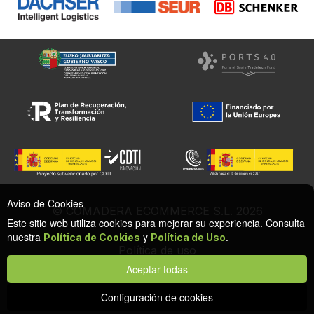
Aviso de Cookies
© COMADERA ECOMMERCE S.L. 2026
Este sitio web utiliza cookies para mejorar su experiencia. Consulta
nuestra
y
.
Política de Cookies
Política de Uso
Política de uso
Política de cookies
Aceptar todas
Configuración de privacidad y cookies
Protección de datos
Configuración de cookies