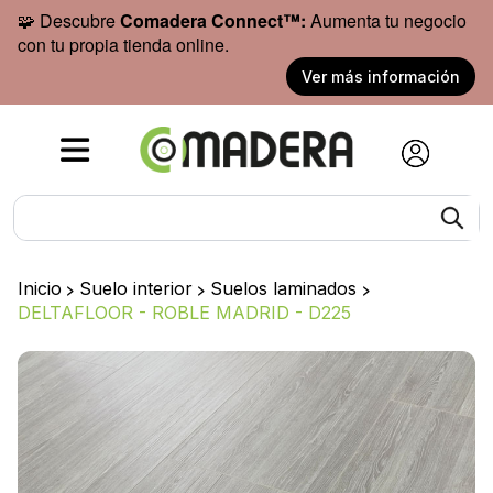
🧩 Descubre
Comadera Connect™:
Aumenta tu negocio
con tu propia tienda online.
Ver más información
Inicio
>
Suelo interior
>
Suelos laminados
>
DELTAFLOOR - ROBLE MADRID - D225