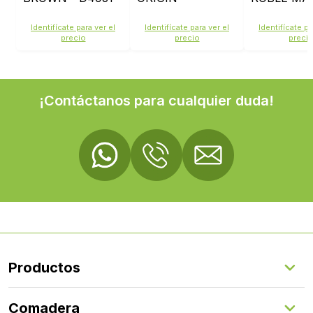
SUNSET - D4493
D782
Identifícate para ver el
Identifícate para ver el
Identifícate pa
precio
precio
preci
¡Contáctanos para cualquier duda!
Productos
Suelos Interiores
Comadera
Suelos Exteriores