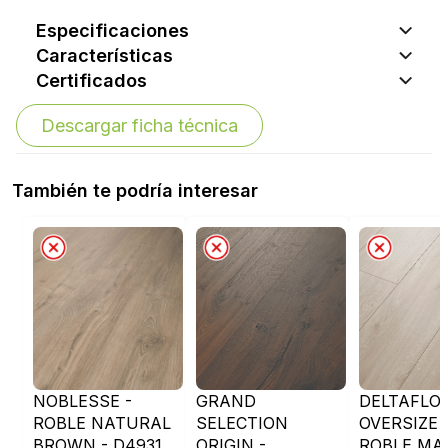
Especificaciones
Características
Certificados
Descargar ficha técnica
También te podría interesar
NOBLESSE -
GRAND
DELTAFLO
ROBLE NATURAL
SELECTION
OVERSIZE 
BROWN - D4931
ORIGIN -
ROBLE MA