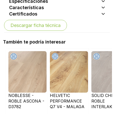
Especificaciones
Características
Certificados
Descargar ficha técnica
También te podría interesar
NOBLESSE -
HELVETIC
SOLID CHR
ROBLE ASCONA -
PERFORMANCE
ROBLE
D3782
Q7 V4 - MALAGA
INTERLAKE
- D658
D4202