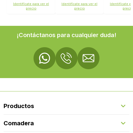
Identifícate para ver el
Identifícate para ver el
Identifícate pa
precio
precio
preci
¡Contáctanos para cualquier duda!
Productos
Suelos Interiores
Comadera
Suelos Exteriores
Revestimientos Exteriores