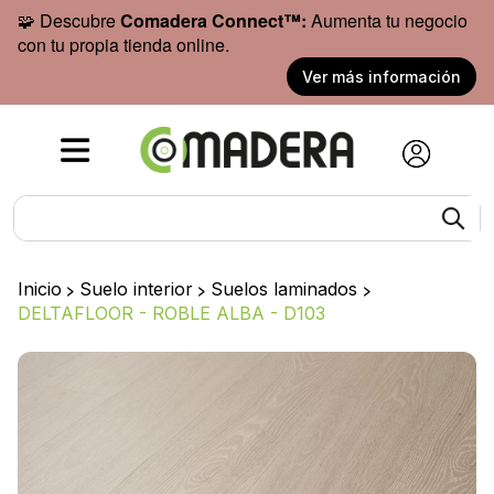
🧩 Descubre
Comadera Connect™:
Aumenta tu negocio
con tu propia tienda online.
Ver más información
Inicio
>
Suelo interior
>
Suelos laminados
>
DELTAFLOOR - ROBLE ALBA - D103