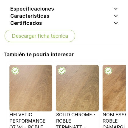
Especificaciones
Características
Certificados
Descargar ficha técnica
También te podría interesar
HELVETIC
SOLID CHROME -
NOBLESSE 
PERFORMANCE
ROBLE
ROBLE
Q7 V4 - ROBLE
ZERMNATT -
CAMARGUE