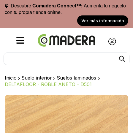
🧩 Descubre
Comadera Connect™:
Aumenta tu negocio
con tu propia tienda online.
Ver más información
Inicio
>
Suelo interior
>
Suelos laminados
>
DELTAFLOOR - ROBLE ANETO - D501