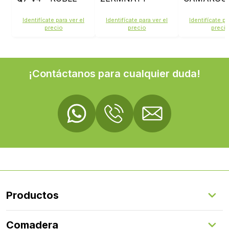
ZERMATT -
D3033
D2833
3033CN
Identifícate para ver el
Identifícate para ver el
Identifícate pa
precio
precio
preci
¡Contáctanos para cualquier duda!
Productos
Suelos Interiores
Comadera
Suelos Exteriores