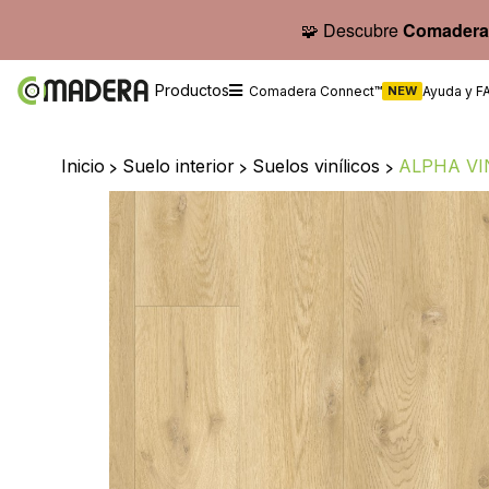
🧩 Descubre
Comadera
Productos
Comadera Connect™
NEW
Ayuda y F
Inicio
>
Suelo interior
>
Suelos vinílicos
>
ALPHA VI