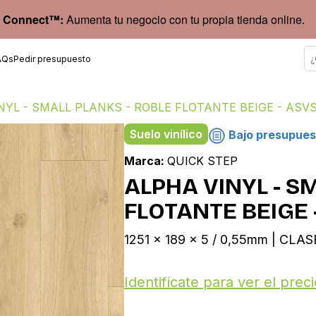
 Connect™:
Aumenta tu negocio con tu propia tienda online.
AQs
Pedir presupuesto
NYL - SMALL PLANKS - ROBLE FLOTANTE BEIGE - ASV
Suelo vinílico
Bajo presupues
Marca:
QUICK STEP
ALPHA VINYL - S
FLOTANTE BEIGE 
1251 x 189 x 5 / 0,55mm | CLA
Identifícate para ver el preci