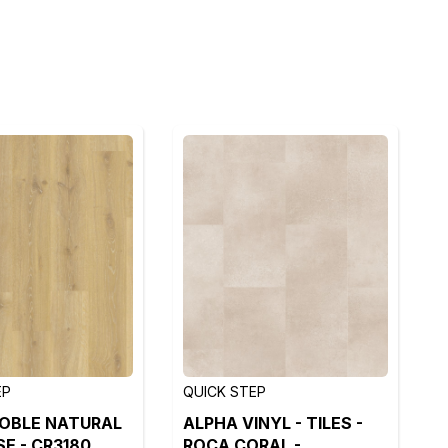
EP
QUICK STEP
ROBLE NATURAL
ALPHA VINYL - TILES -
E - CR3180
ROCA CORAL -