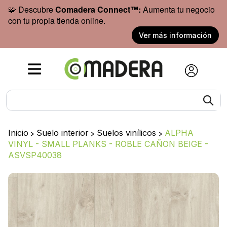
🧩 Descubre
Comadera Connect™:
Aumenta tu negocio
con tu propia tienda online.
Ver más información
Inicio
>
Suelo interior
>
Suelos vinílicos
>
ALPHA
VINYL - SMALL PLANKS - ROBLE CAÑON BEIGE -
ASVSP40038