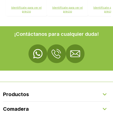
EL3908
MJ3554
SIG4765
Identifícate para ver el
Identifícate para ver el
Identifícate pa
precio
precio
preci
¡Contáctanos para cualquier duda!
Productos
Suelos Interiores
Comadera
Suelos Exteriores