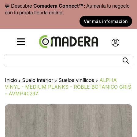
🧩 Descubre
Comadera Connect™:
Aumenta tu negocio
con tu propia tienda online.
Ver más información
Inicio
>
Suelo interior
>
Suelos vinílicos
>
ALPHA
VINYL - MEDIUM PLANKS - ROBLE BOTANICO GRIS
- AVMP40237