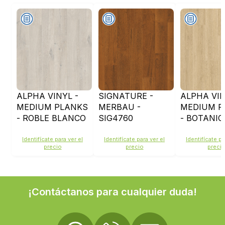
ALPHA VINYL -
SIGNATURE -
ALPHA VIN
MEDIUM PLANKS
MERBAU -
MEDIUM P
- ROBLE BLANCO
SIG4760
- BOTANIC
ALGODON
BEIGE -
BLUSH -
AVMP4023
Identifícate para ver el
Identifícate para ver el
Identifícate pa
precio
precio
preci
AVMP40200
¡Contáctanos para cualquier duda!