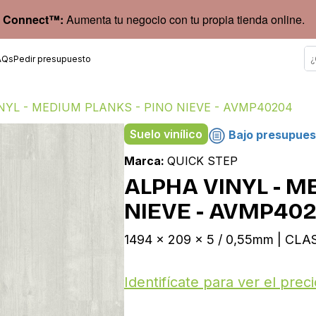
 Connect™:
Aumenta tu negocio con tu propia tienda online.
AQs
Pedir presupuesto
NYL - MEDIUM PLANKS - PINO NIEVE - AVMP40204
Suelo vinílico
Bajo presupues
Marca:
QUICK STEP
ALPHA VINYL - M
NIEVE - AVMP40
1494 x 209 x 5 / 0,55mm | CLA
Identifícate para ver el preci