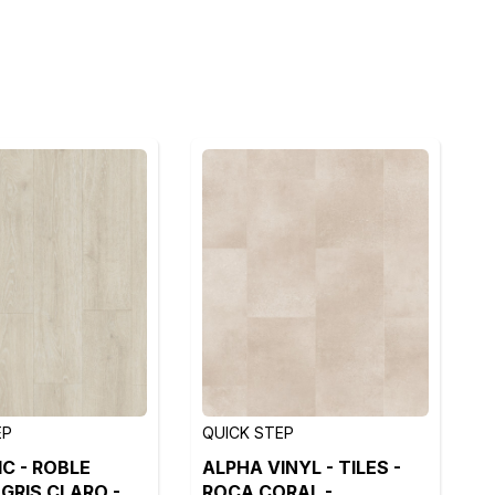
EP
QUICK STEP
C - ROBLE
ALPHA VINYL - TILES -
GRIS CLARO -
ROCA CORAL -