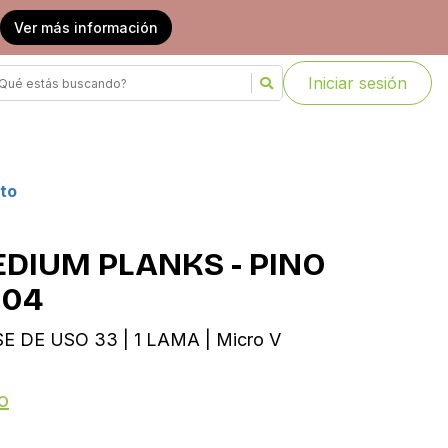
Ver más información
Iniciar sesión
to
EDIUM PLANKS - PINO
204
SE DE USO 33 | 1 LAMA | Micro V
o