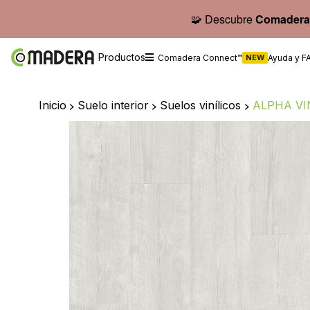
🧩 Descubre
Comadera
Productos
Comadera Connect™
NEW
Ayuda y F
Inicio
>
Suelo interior
>
Suelos vinílicos
>
ALPHA VI