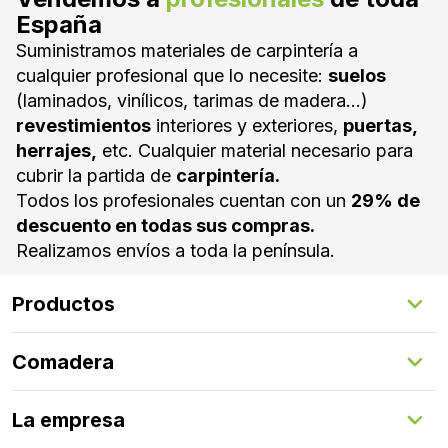
España
Suministramos materiales de carpintería a
cualquier profesional que lo necesite:
suelos
(laminados, vinílicos, tarimas de madera...)
revestimientos
interiores y exteriores,
puertas,
herrajes,
etc. Cualquier material necesario para
cubrir la partida de
carpintería.
Todos los profesionales cuentan con un
29% de
descuento en todas sus compras.
Realizamos envíos a toda la península.
Productos
Suelos Interiores
Comadera
Suelos Exteriores
Revestimientos Exteriores
Configurador de puertas
Revestimientos Interiores
La empresa
Gestión de servicios
Puertas
Comadera Connect™