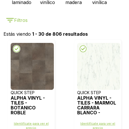
laminado
vinílico
madera
vinílica
Filtros
Estás viendo
1 - 30 de 806 resultados
QUICK STEP
QUICK STEP
ALPHA VINYL -
ALPHA VINYL -
TILES -
TILES - MARMOL
BOTANICO
CARRARA
ROBLE
BLANCO -
AHUMADO -
AVST40136
AVST40235
Identifícate para ver el
Identifícate para ver el
precio
precio