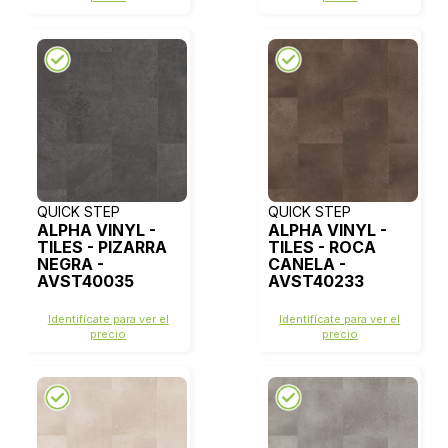
QUICK STEP
QUICK STEP
ALPHA VINYL -
ALPHA VINYL -
TILES - PIZARRA
TILES - ROCA
NEGRA -
CANELA -
AVST40035
AVST40233
Identifícate para ver el
Identifícate para ver el
precio
precio