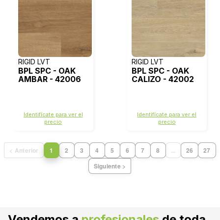
RIGID LVT
RIGID LVT
BPL SPC - OAK
BPL SPC - OAK
AMBAR - 42006
CALIZO - 42002
Identifícate para ver el
Identifícate para ver el
precio
precio
< Anterior
1
2
3
4
5
6
7
8
...
26
27
Siguiente >
Vendemos a
profesionales
de toda