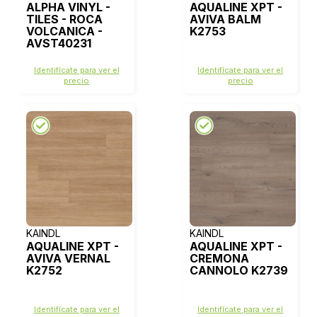
ALPHA VINYL -
AQUALINE XPT -
TILES - ROCA
AVIVA BALM
VOLCANICA -
K2753
AVST40231
Identifícate para ver el
Identifícate para ver el
precio
precio
KAINDL
KAINDL
AQUALINE XPT -
AQUALINE XPT -
AVIVA VERNAL
CREMONA
K2752
CANNOLO K2739
Identifícate para ver el
Identifícate para ver el