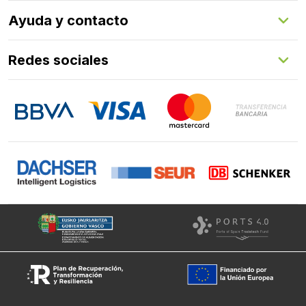
Herrajes
Quienes somos
Ayuda y contacto
Programa de fidelización
Aprende con nosotros
Redes sociales
FAQs
Contacto
LinkedIn
Instagram
Facebook