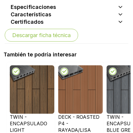
Especificaciones
Características
Certificados
Descargar ficha técnica
También te podría interesar
TWIN -
DECK - ROASTED
TWIN -
ENCAPSULADO
P4 -
ENCAPSU
LIGHT
RAYADA/LISA
BLUE GREY