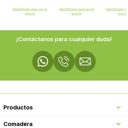
TEAK/SMOKE
Identifícate para ver el
Identifícate para ver el
Identifícate pa
precio
precio
preci
¡Contáctanos para cualquier duda!
Productos
Suelos Interiores
Comadera
Suelos Exteriores