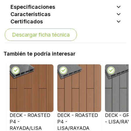
Especificaciones
Características
Certificados
Descargar ficha técnica
También te podría interesar
DECK - ROASTED
DECK - ROASTED
DECK - GR
P4 -
P4 -
- LISA/RA
RAYADA/LISA
LISA/RAYADA