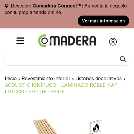
🧩 Descubre
Comadera Connect™:
Aumenta tu negocio
con tu propia tienda online.
Ver más información
Inicio
>
Revestimiento interior
>
Listones decorativos
>
ACOUSTIC IGNÍFUGO - LAMINADO ROBLE NAT
LMO203 - FIELTRO BEIGE