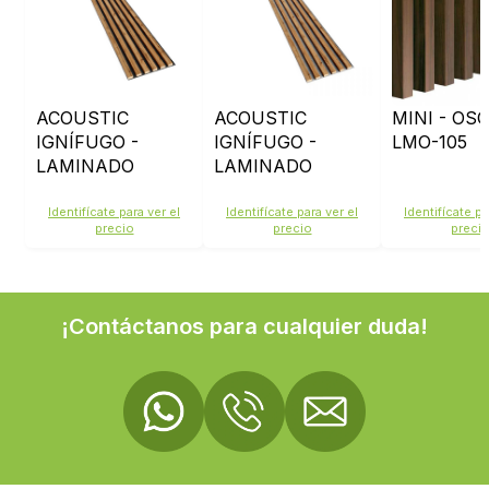
ACOUSTIC
ACOUSTIC
MINI - OSC
IGNÍFUGO -
IGNÍFUGO -
LMO-105
LAMINADO
LAMINADO
ROBLE RUS
ROBLE RUS
LMO207 -
LMO207 -
Identifícate para ver el
Identifícate para ver el
Identifícate pa
precio
precio
preci
FIELTRO NEGRO
FIELTRO GRIS
¡Contáctanos para cualquier duda!