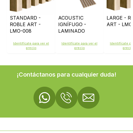
STANDARD -
ACOUSTIC
LARGE - R
ROBLE ART -
IGNÍFUGO -
ART - LMO
LMO-008
LAMINADO
ROBLE OSC
LMO209 -
Identifícate para ver el
Identifícate para ver el
Identifícate pa
precio
precio
preci
FIELTRO BEIGE
¡Contáctanos para cualquier duda!