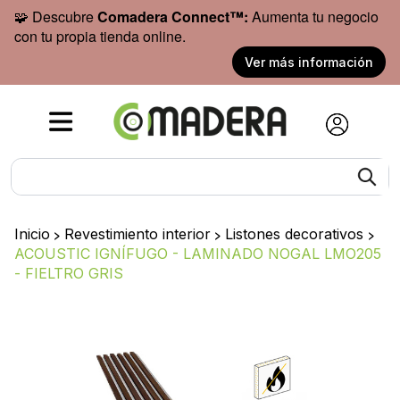
🧩 Descubre
Comadera Connect™:
Aumenta tu negocio
con tu propia tienda online.
Ver más información
Inicio
>
Revestimiento interior
>
Listones decorativos
>
ACOUSTIC IGNÍFUGO - LAMINADO NOGAL LMO205
- FIELTRO GRIS