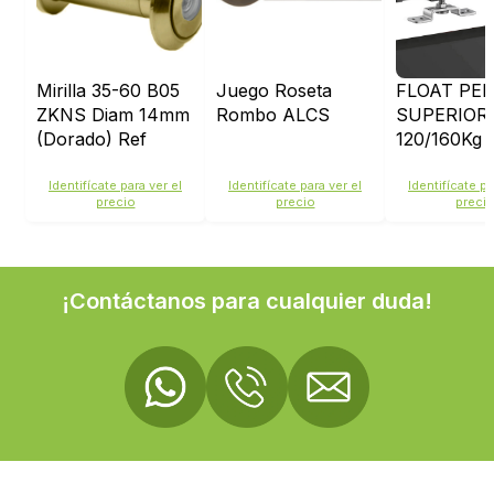
Mirilla 35-60 B05
Juego Roseta
FLOAT PER
ZKNS Diam 14mm
Rombo ALCS
SUPERIOR
(Dorado) Ref
120/160Kg 
68115
JUEGO
ACCESORIO
Identifícate para ver el
Identifícate para ver el
Identifícate pa
precio
precio
preci
120 2FN
¡Contáctanos para cualquier duda!