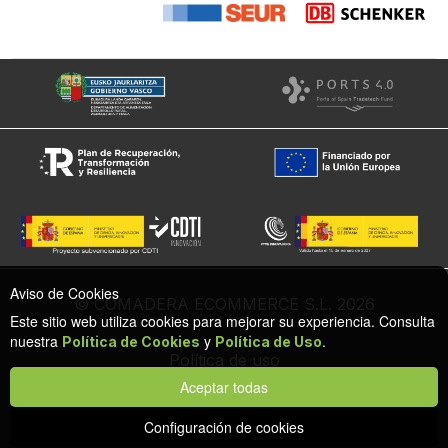
Aviso de Cookies
© COMADERA ECOMMERCE S.L. 2026
Este sitio web utiliza cookies para mejorar su experiencia. Consulta
nuestra
y
.
Política de Cookies
Política de Uso
Política de uso
Política de cookies
Aceptar todas
Configuración de privacidad y cookies
Protección de datos
Configuración de cookies