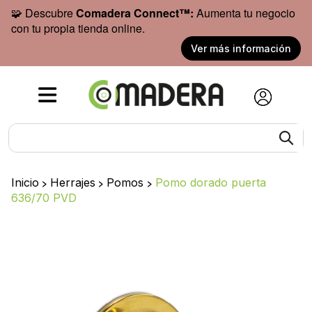
🧩 Descubre
Comadera Connect™:
Aumenta tu negocio
con tu propia tienda online.
Ver más información
Inicio
>
Herrajes
>
Pomos
>
Pomo dorado puerta
636/70 PVD