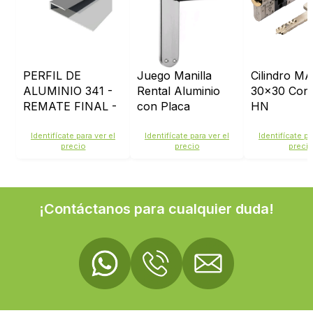
PERFIL DE
Juego Manilla
Cilindro M
ALUMINIO 341 -
Rental Aluminio
30x30 Con
REMATE FINAL -
con Placa
HN
ACABADO:
ACERO MATE
Identifícate para ver el
Identifícate para ver el
Identifícate pa
precio
precio
preci
¡Contáctanos para cualquier duda!