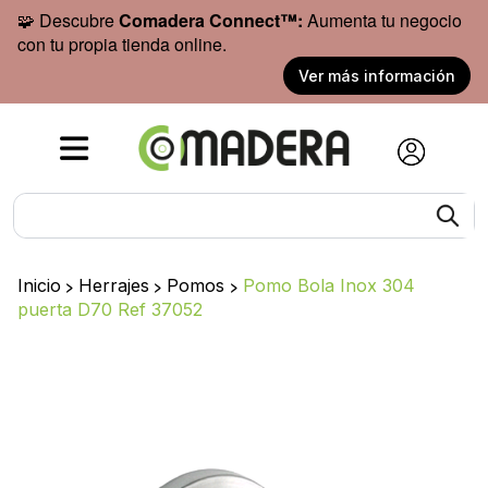
🧩 Descubre
Comadera Connect™:
Aumenta tu negocio
con tu propia tienda online.
Ver más información
Inicio
>
Herrajes
>
Pomos
>
Pomo Bola Inox 304
puerta D70 Ref 37052