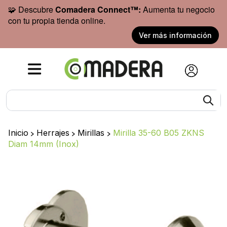
🧩 Descubre
Comadera Connect™:
Aumenta tu negocio
con tu propia tienda online.
Ver más información
Inicio
>
Herrajes
>
Mirillas
>
Mirilla 35-60 B05 ZKNS
Diam 14mm (Inox)