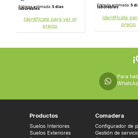
Entrega estimada:
5 d
Entrega estimada:
5 días
laborables
laborables
Identifícate par
Identifícate para ver el
precio
precio
¡
Para hab
WhatsAp
Productos
Comadera
Suelos Interiores
Configurador de p
Suelos Exteriores
Gestión de servici