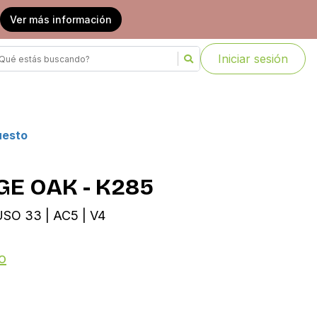
Ver más información
Iniciar sesión
uesto
GE OAK - K285
SO 33 | AC5 | V4
o