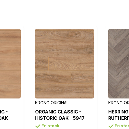
KRONO ORIGINAL
KRONO OR
C -
ORGANIC CLASSIC -
HERRING
OAK -
HISTORIC OAK - 5947
RUTHERF
K488
En stock
En sto