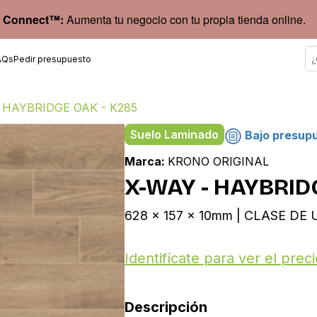
 Connect™:
Aumenta tu negocio con tu propia tienda online.
AQs
Pedir presupuesto
 HAYBRIDGE OAK - K285
Suelo Laminado
Bajo presup
Marca:
KRONO ORIGINAL
X-WAY - HAYBRID
628 x 157 x 10mm | CLASE DE U
Identifícate para ver el preci
Descripción