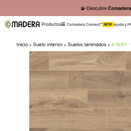
🧩 Descubre
Comadera
Productos
Comadera Connect™
NEW
Ayuda y F
Inicio
>
Suelo interior
>
Suelos laminados
>
X-WAY -