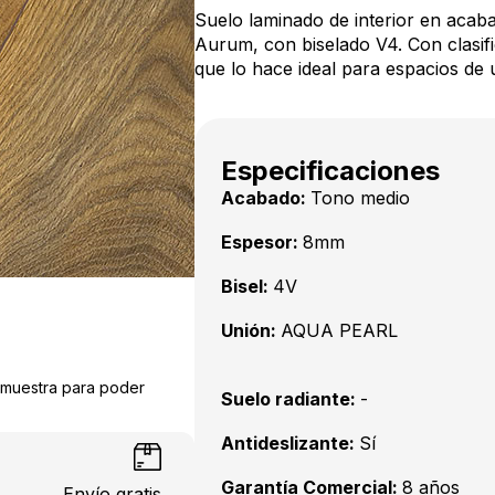
Suelo laminado de interior en acab
Aurum, con biselado V4. Con clasifi
que lo hace ideal para espacios de u
Especificaciones
Acabado:
Tono medio
Espesor:
8mm
Bisel:
4V
Unión:
AQUA PEARL
a muestra para poder
Suelo radiante:
-
Antideslizante:
Sí
Garantía Comercial:
8 años
Envío gratis