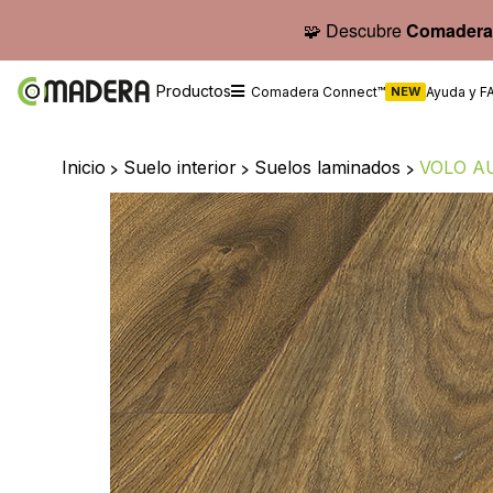
🧩 Descubre
Comadera
Productos
Comadera Connect™
NEW
Ayuda y F
Inicio
>
Suelo interior
>
Suelos laminados
>
VOLO A