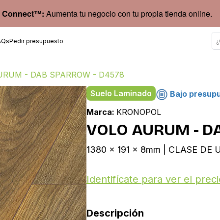
 Connect™:
Aumenta tu negocio con tu propia tienda online.
AQs
Pedir presupuesto
URUM - DAB SPARROW - D4578
Suelo Laminado
Bajo presup
Marca:
KRONOPOL
VOLO AURUM - D
1380 x 191 x 8mm | CLASE DE U
Identifícate para ver el preci
Descripción