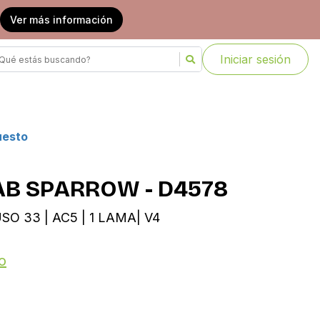
Ver más información
Iniciar sesión
uesto
AB SPARROW - D4578
SO 33 | AC5 | 1 LAMA| V4
o