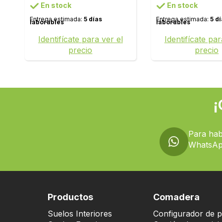
En stock
En stock
Entrega estimada:
5 días
Entrega estimada:
5 d
laborables
laborables
Identifícate para ver el
Identifícate par
precio
precio
¡
Para hab
WhatsAp
Productos
Comadera
Suelos Interiores
Configurador de p