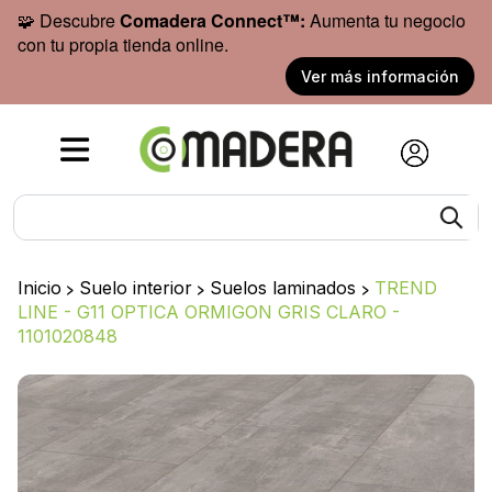
🧩 Descubre
Comadera Connect™:
Aumenta tu negocio
con tu propia tienda online.
Ver más información
Inicio
>
Suelo interior
>
Suelos laminados
>
TREND
LINE - G11 OPTICA ORMIGON GRIS CLARO -
1101020848