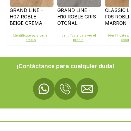
GRAND LINE -
GRAND LINE -
CLASSIC LI
H07 ROBLE
H10 ROBLE GRIS
F06 ROBLE
BEIGE CREMA -
OTOÑAL -
MARRON
1101021688
1101021691
DORADO -
1101020812
Identifícate para ver el
Identifícate para ver el
Identifícate pa
precio
precio
preci
¡Contáctanos para cualquier duda!