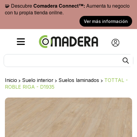
🧩 Descubre
Comadera Connect™:
Aumenta tu negocio
con tu propia tienda online.
Ver más información
Inicio
>
Suelo interior
>
Suelos laminados
>
TOTTAL -
ROBLE RIGA - D1935