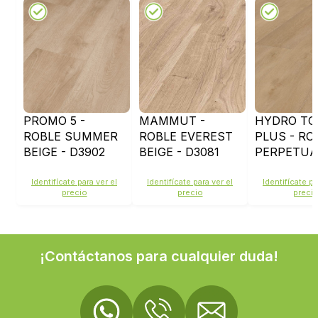
PROMO 5 -
MAMMUT -
HYDRO TO
ROBLE SUMMER
ROBLE EVEREST
PLUS - RO
BEIGE - D3902
BEIGE - D3081
PERPETUA
D8002
Identifícate para ver el
Identifícate para ver el
Identifícate pa
precio
precio
preci
¡Contáctanos para cualquier duda!