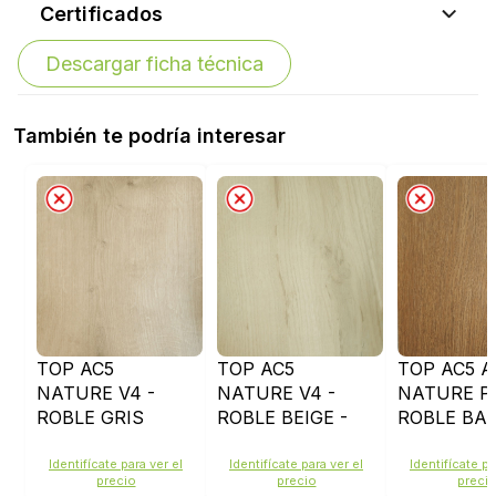
Certificados
Descargar ficha técnica
También te podría interesar
TOP AC5
TOP AC5
TOP AC5 
NATURE V4 -
NATURE V4 -
NATURE P
ROBLE GRIS
ROBLE BEIGE -
ROBLE BAR
SANDED - 34882
34880
35835
Identifícate para ver el
Identifícate para ver el
Identifícate pa
precio
precio
preci