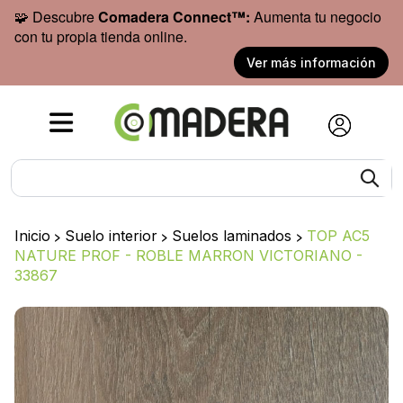
🧩 Descubre
Comadera Connect™:
Aumenta tu negocio
con tu propia tienda online.
Ver más información
Inicio
>
Suelo interior
>
Suelos laminados
>
TOP AC5
NATURE PROF - ROBLE MARRON VICTORIANO -
33867