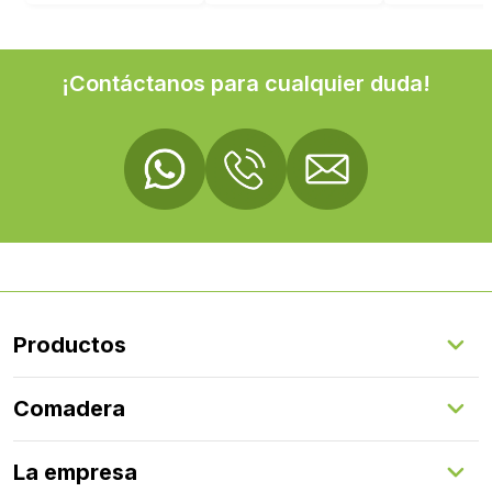
¡Contáctanos para cualquier duda!
Productos
Suelos Interiores
Comadera
Suelos Exteriores
Revestimientos Exteriores
Configurador de puertas
Revestimientos Interiores
La empresa
Gestión de servicios
Puertas