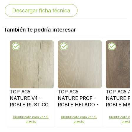
Descargar ficha técnica
También te podría interesar
TOP AC5
TOP AC5
TOP AC5 
NATURE V4 -
NATURE PROF -
NATURE P
ROBLE RUSTICO
ROBLE HELADO -
ROBLE MA
GRIS - 34883
33826
VICTORIAN
34867
Identifícate para ver el
Identifícate para ver el
Identifícate pa
precio
precio
preci