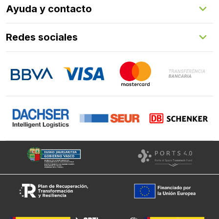
Ayuda y contacto
Programa de fidelización
Aprende con nosotros
Redes sociales
FAQs
Contacto
LinkedIn
Instagram
Facebook