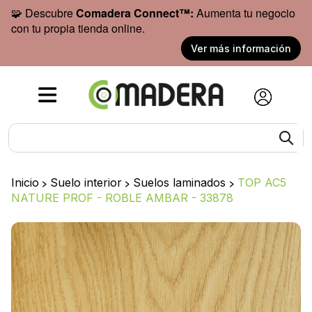
🧩 Descubre
Comadera Connect™:
Aumenta tu negocio
con tu propia tienda online.
Ver más información
Inicio
>
Suelo interior
>
Suelos laminados
>
TOP AC5
NATURE PROF - ROBLE AMBAR - 33878