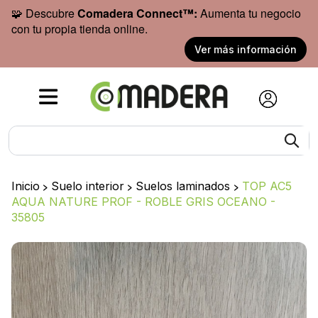
🧩 Descubre
Comadera Connect™:
Aumenta tu negocio
con tu propia tienda online.
Ver más información
Inicio
>
Suelo interior
>
Suelos laminados
>
TOP AC5
AQUA NATURE PROF - ROBLE GRIS OCEANO -
35805