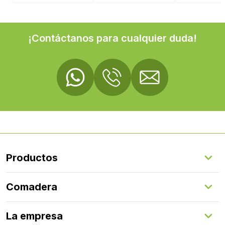
¡Contáctanos para cualquier duda!
Productos
Suelos Interiores
Comadera
Suelos Exteriores
Revestimientos Exteriores
Configurador de puertas
Revestimientos Interiores
La empresa
Gestión de servicios
Puertas