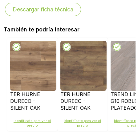
Descargar ficha técnica
También te podría interesar
TER HURNE
TER HURNE
TREND LIN
DURECO -
DURECO -
G10 ROBLE
SILENT OAK
SILENT OAK
PLATEADO
MYKONOS
TONGA
1101021686
Identifícate para ver el
Identifícate para ver el
Identifícate pa
precio
precio
preci