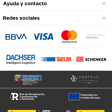
Ayuda y contacto
Programa de fidelización
Aprende con nosotros
Redes sociales
FAQs
Contacto
LinkedIn
Instagram
Facebook