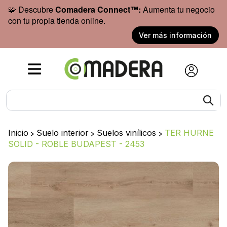
🧩 Descubre
Comadera Connect™:
Aumenta tu negocio
con tu propia tienda online.
Ver más información
Inicio
>
Suelo interior
>
Suelos vinílicos
>
TER HURNE
SOLID - ROBLE BUDAPEST - 2453