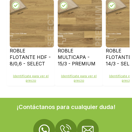
ROBLE
ROBLE
ROBLE
FLOTANTE HDF -
MULTICAPA -
FLOTANTE
8/0,6 - SELECT
15/3 - PREMIUM
14/3 - SEL
145
175
Identifícate para ver el
Identifícate para ver el
Identifícate pa
precio
precio
preci
¡Contáctanos para cualquier duda!