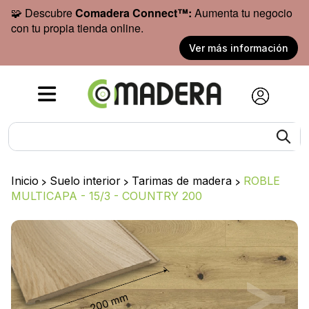
🧩 Descubre
Comadera Connect™:
Aumenta tu negocio
con tu propia tienda online.
Ver más información
Inicio
>
Suelo interior
>
Tarimas de madera
>
ROBLE
MULTICAPA - 15/3 - COUNTRY 200