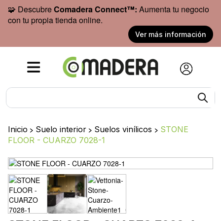
🧩 Descubre
Comadera Connect™:
Aumenta tu negocio
con tu propia tienda online.
Ver más información
Inicio
>
Suelo interior
>
Suelos vinílicos
>
STONE
FLOOR - CUARZO 7028-1