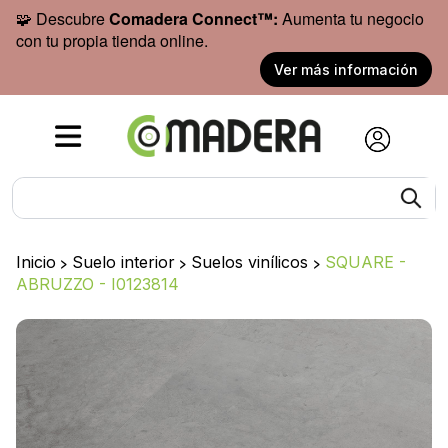
🧩 Descubre
Comadera Connect™:
Aumenta tu negocio
con tu propia tienda online.
Ver más información
Inicio
>
Suelo interior
>
Suelos vinílicos
>
SQUARE -
ABRUZZO - I0123814